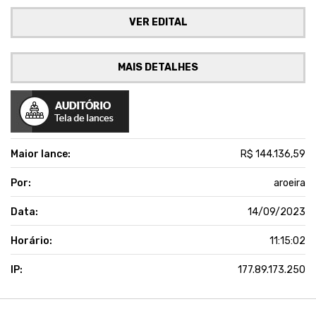
VER EDITAL
MAIS DETALHES
Maior lance:
R$ 144.136,59
Por:
aroeira
Data:
14/09/2023
Horário:
11:15:02
IP:
177.89.173.250