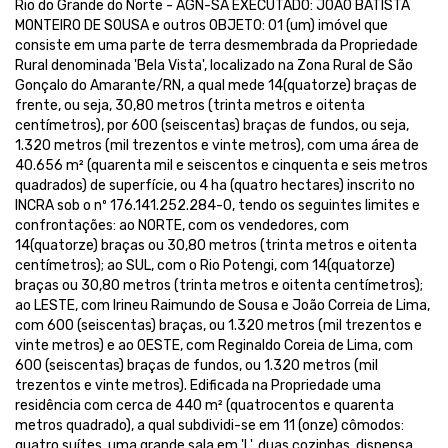
Rio do Grande do Norte - AGN-SA EXECUTADO: JOAO BATISTA
MONTEIRO DE SOUSA e outros OBJETO: 01 (um) imóvel que
consiste em uma parte de terra desmembrada da Propriedade
Rural denominada 'Bela Vista', localizado na Zona Rural de São
Gonçalo do Amarante/RN, a qual mede 14(quatorze) braças de
frente, ou seja, 30,80 metros (trinta metros e oitenta
centímetros), por 600 (seiscentas) braças de fundos, ou seja,
1.320 metros (mil trezentos e vinte metros), com uma área de
40.656 m² (quarenta mil e seiscentos e cinquenta e seis metros
quadrados) de superfície, ou 4 ha (quatro hectares) inscrito no
INCRA sob o nº 176.141.252.284-0, tendo os seguintes limites e
confrontações: ao NORTE, com os vendedores, com
14(quatorze) braças ou 30,80 metros (trinta metros e oitenta
centímetros); ao SUL, com o Rio Potengi, com 14(quatorze)
braças ou 30,80 metros (trinta metros e oitenta centímetros);
ao LESTE, com Irineu Raimundo de Sousa e João Correia de Lima,
com 600 (seiscentas) braças, ou 1.320 metros (mil trezentos e
vinte metros) e ao OESTE, com Reginaldo Coreia de Lima, com
600 (seiscentas) braças de fundos, ou 1.320 metros (mil
trezentos e vinte metros). Edificada na Propriedade uma
residência com cerca de 440 m² (quatrocentos e quarenta
metros quadrado), a qual subdividi-se em 11 (onze) cômodos:
quatro suítes, uma grande sala em 'L', duas cozinhas, dispensa,