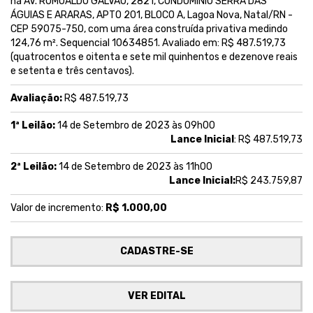
na AV. ROMUALDO GALVAO, 2821, CONDOMÍNIO SERRA DAS
ÁGUIAS E ARARAS, APTO 201, BLOCO A, Lagoa Nova, Natal/RN -
CEP 59075-750, com uma área construída privativa medindo
124,76 m². Sequencial 10634851. Avaliado em: R$ 487.519,73
(quatrocentos e oitenta e sete mil quinhentos e dezenove reais
e setenta e três centavos).
Avaliação:
R$ 487.519,73
1ª Leilão:
14 de Setembro de 2023 às 09h00
Lance Inicial
: R$ 487.519,73
2ª Leilão:
14 de Setembro de 2023 às 11h00
Lance Inicial:
R$ 243.759,87
Valor de incremento:
R$ 1.000,00
CADASTRE-SE
VER EDITAL