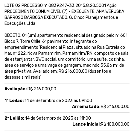
LOTE 02 PROCESSO nº 0839247-33.2015.8.20.5001 Ação:
PROCEDIMENTO COMUM CÍVEL (7) - EXEQUENTE: ANA WERUSKA
BARROSO BARBOSA EXECUTADO: G. Cinco Planejamentos e
Execuções Ltda
OBJETO: 01 (um) apartamento residencial designado pelo nº 601,
Bloco 7, Torre Chile, 6º pavimento, integrante do
empreendimento 'Residencial Plaza', situado na Rua Estrela do
Mar, nº 222, Nova Parnamirim, Parnamirim/RN, composto de sala
de estar/jantar, BWC social, um dormitório, uma suíte, cozinha,
área de serviço e uma vaga de garagem, medindo 55,86 m² de
área privativa. Avaliado em: R$ 216.000,00 (duzentos e
dezesseis mil reais).
Avaliação:
R$ 216.000,00
1ª Leilão:
14 de Setembro de 2023 às 09h00
Arrematado
: R$ 216.000,00
2ª Leilão:
14 de Setembro de 2023 às 11h00
Lance Inicial:
R$ 108.000,00