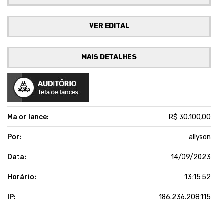
VER EDITAL
MAIS DETALHES
Maior lance:
R$ 30.100,00
Por:
allyson
Data:
14/09/2023
Horário:
13:15:52
IP:
186.236.208.115