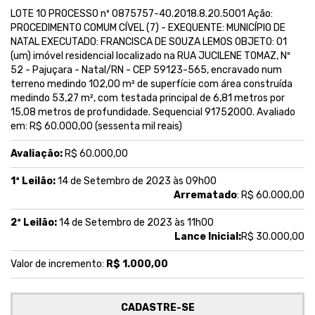
LOTE 10 PROCESSO nº 0875757-40.2018.8.20.5001 Ação:
PROCEDIMENTO COMUM CÍVEL (7) - EXEQUENTE: MUNICÍPIO DE
NATAL EXECUTADO: FRANCISCA DE SOUZA LEMOS OBJETO: 01
(um) imóvel residencial localizado na RUA JUCILENE TOMAZ, Nº
52 - Pajuçara - Natal/RN - CEP 59123-565, encravado num
terreno medindo 102,00 m² de superfície com área construída
medindo 53,27 m², com testada principal de 6,81 metros por
15,08 metros de profundidade. Sequencial 91752000. Avaliado
em: R$ 60.000,00 (sessenta mil reais)
Avaliação:
R$ 60.000,00
1ª Leilão:
14 de Setembro de 2023 às 09h00
Arrematado
: R$ 60.000,00
2ª Leilão:
14 de Setembro de 2023 às 11h00
Lance Inicial:
R$ 30.000,00
Valor de incremento:
R$ 1.000,00
CADASTRE-SE