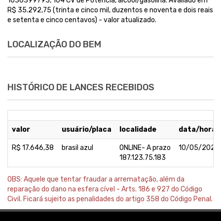
1036399793, 104 CV de Potência, álcool/gasolina. Avaliado em
R$ 35.292,75 (trinta e cinco mil, duzentos e noventa e dois reais
e setenta e cinco centavos) - valor atualizado.
LOCALIZAÇÃO DO BEM
HISTÓRICO DE LANCES RECEBIDOS
valor
usuário/placa
localidade
data/horár
R$ 17.646,38
brasil azul
ONLINE- A prazo
10/05/2023 
187.123.75.183
OBS: Aquele que tentar fraudar a arrematação, além da
reparação do dano na esfera cível - Arts. 186 e 927 do Código
Civil. Ficará sujeito as penalidades do artigo 358 do Código Penal.