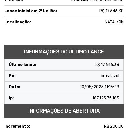
Lance inicial em 2º Leilão:
R$ 17.646,38
Localização:
NATAL/RN
INFORMAÇÕES DO ÚLTIMO LANCE
Último lance:
R$ 17.646,38
Por:
brasil azul
Data:
10/05/2023 11:16:28
Ip:
187.123.75.183
INFORMAÇÕES DE ABERTURA
Incremento:
R$ 200,00