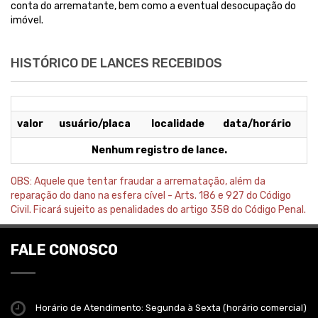
conta do arrematante, bem como a eventual desocupação do
imóvel.
HISTÓRICO DE LANCES RECEBIDOS
valor
usuário/placa
localidade
data/horário
Nenhum registro de lance.
OBS: Aquele que tentar fraudar a arrematação, além da
reparação do dano na esfera cível - Arts. 186 e 927 do Código
Civil. Ficará sujeito as penalidades do artigo 358 do Código Penal.
FALE CONOSCO
Horário de Atendimento: Segunda à Sexta (horário comercial)